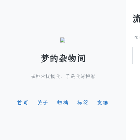
20
梦的杂物间
“
喵神常抚摸我，于是我写博客
“
“
首页
关于
归档
标签
友链
M
隔