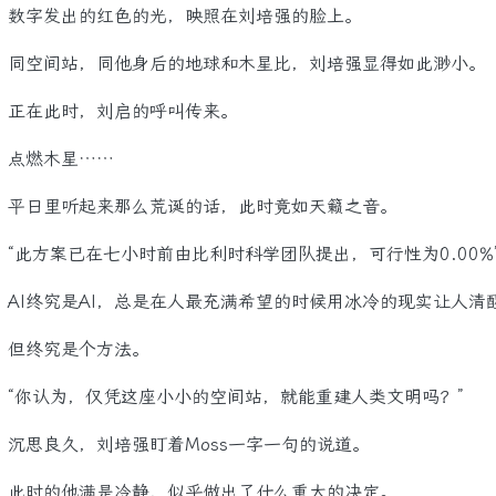
字发出的红色的光，映照在刘培强的脸上。
空间站，同他身后的地球和木星比，刘培强显得如此渺小。
在此时，刘启的呼叫传来。
燃木星……
日里听起来那么荒诞的话，此时竟如天籁之音。
此方案已在七小时前由比利时科学团队提出，可行性为0.00%
I终究是AI，总是在人最充满希望的时候用冰冷的现实让人清
终究是个方法。
你认为，仅凭这座小小的空间站，就能重建人类文明吗？”
思良久，刘培强盯着Moss一字一句的说道。
时的他满是冷静，似乎做出了什么重大的决定。